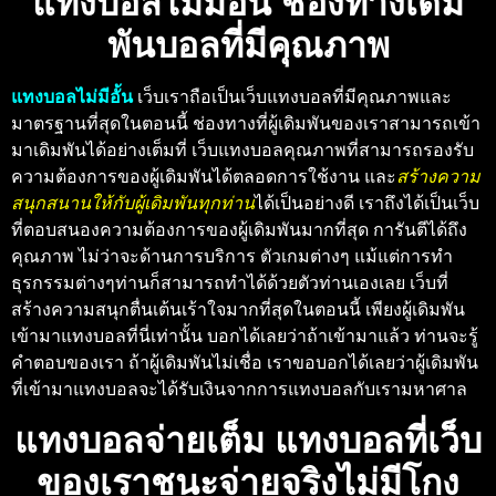
แทงบอลไม่มีอั้น ช่องทางเดิม
พันบอลที่มีคุณภาพ
แทงบอลไม่มีอั้น
เว็บเราถือเป็นเว็บแทงบอลที่มีคุณภาพและ
มาตรฐานที่สุดในตอนนี้ ช่องทางที่ผู้เดิมพันของเราสามารถเข้า
มาเดิมพันได้อย่างเต็มที่ เว็บแทงบอลคุณภาพที่สามารถรองรับ
ความต้องการของผู้เดิมพันได้ตลอดการใช้งาน และ
สร้างความ
สนุกสนานให้กับผู้เดิมพันทุกท่าน
ได้เป็นอย่างดี เราถึงได้เป็นเว็บ
ที่ตอบสนองความต้องการของผู้เดิมพันมากที่สุด การันตีได้ถึง
คุณภาพ ไม่ว่าจะด้านการบริการ ตัวเกมต่างๆ แม้แต่การทำ
ธุรกรรมต่างๆท่านก็สามารถทำได้ด้วยตัวท่านเองเลย เว็บที่
สร้างความสนุกตื่นเต้นเร้าใจมากที่สุดในตอนนี้ เพียงผู้เดิมพัน
เข้ามาแทงบอลที่นี่เท่านั้น บอกได้เลยว่าถ้าเข้ามาแล้ว ท่านจะรู้
คำตอบของเรา ถ้าผู้เดิมพันไม่เชื่อ เราขอบอกได้เลยว่าผู้เดิมพัน
ที่เข้ามาแทงบอลจะได้รับเงินจากการแทงบอลกับเรามหาศาล
แทงบอลจ่ายเต็ม แทงบอลที่เว็บ
ของเราชนะจ่ายจริงไม่มีโกง