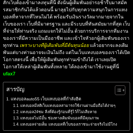
สักเว็บต้องเข้ามาลงทุนที่นี่
ดังนั้นผู้เดิมพันอย่ารอช้ารีบมาสมัค
รสมาชิกกันได้แล้วตอนนี้ มาลุยไปกับทุกความสนุกในการแทง
บอลที่หาจากที่ไหนไม่ได้ พร้อมรับเงินรางวัลมากมายจากใน
เว็บของเรา
เว็บที่มีมาตรฐาน และมีระบบที่ทันสมัยมากที่สุด เว็บ
ที่จ่ายให้ท่านจริง แถมแจกให้ไม่อั้น ด้วยการบริการจากทีมงาน
ของเราที่มีความเป็นมืออาชีพ
และเข้าใจหัวอกผู้เดิมพันของเรา
ทุกท่าน
เพราะบางทีผู้เดิมพันที่มีต้นทุนน้อย
แล้วอยากจะลงเดิม
พันแต่บางท่านอาจจะเงินไม่ถึง แต่ในเว็บแทงบอลของเราได้เปิด
โอกาสตรงนี้ เพื่อให้ผู้เดิมพันทุกท่านเข้าถึงได้ เราเลยเปิด
โอกาสให้เหล่าผู้เดิมพันทั้งหลาย ได้ลองเข้ามาใช้งานดูที่นี่
ufax7
สารบัญ
แทงบอลauto55 เว็บแทงบอลที่กำลังฮิต
แทงบอลมีสติเว็บแทงบอลสามารถใช้งานผ่านมือถือได้ง่ายๆ
แทงบอล24ชม สิ่งที่ต้องรู้ก่อนที่รู้ไว้ก็ไม่เสียหาย
แทงบอลไม่มีอั้น ช่องทางเดิมพันบอลที่มีคุณภาพ
แทงบอลจ่ายเต็ม แทงบอลที่เว็บของเราชนะจ่ายจริงไม่มีโกง