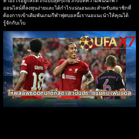
ทำอะไรอยู่ก็สะดวกแบบสุดๆเกี่ยวกับบทความพนันกีฬา
ออนไลน์ที่ลงทุนง่ายและได้กำไรแน่นอนและสำหรับสมาชิกที่
ต้องการเข้าเดิมพันเกมกีฬาฟุตบอลนี้เรานอแนะนำให้คุณได้
รู้จักกับเว็บ