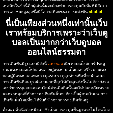
เทคนิคในข้อนี้คือผู้เล่นนั้นจะต้องทำการลงทุนกับทีมที่มีอัตรา
การเอาชนะสูงสุดซึ่งมีโอกาสที่จะชนะการแข่งขัน
sbobet
นี่เป็นเพียงส่วนหนึ่งเท่านั้นเว็บ
เราพร้อมบริการเพราะว่าเว็บดู
บอลเป็นมากกว่าเว็บดูบอล
ออนไลน์ธรรมดา
การเดิมพันมีรูปแบบมีดังนี้
แทงบอล
เดี่ยวบอลเต็งสกอร์ประตู
รวมแทงบอลสเต็ปบอลหลายคู่แทงบอลเต็มเวลาครึ่งเวลาแทง
บอลคู่คี่แทงบอลแทงประตูแรกประตูสุดท้ายเพื่อที่จะนำเสนอ
การเดิมพันที่สมบูรณ์แบบมากที่สุดให้กับคุณดังนั้นไม่ต้องกังวล
เลยว่าการทุมงบอลออนไลน์ผ่านมือถือนั้นจะไม่ปลอดภัยเพราะ
นอกจากคุณที่ทำการลงเดิมพันนั้นจะต้องเป็นผู้ชนะในเกมการ
เดิมพันนั้นโดยที่จะได้รับกำไรจากการลงเดิมพันอยู่
ทั้งหมดที่หนึ่งต่อหนึ่งเท่าซึ่งเป็นการลงทุนพื้นฐานจะไม่โดนโกง