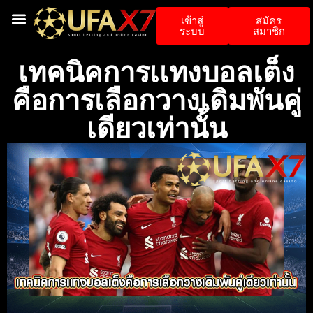
เข้าสู่
สมัคร
ระบบ
สมาชิก
หน้าหลัก
สล็อตทดลอง
ติดต่อเรา
Privacy Policy
เทคนิคการเเทงบอลเต็ง
คือการเลือกวางเดิมพันคู่
เดียวเท่านั้น