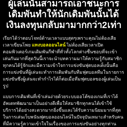
ผู้เล่นนั้นสามา
รถเอาชนะการ
เดิมพันทำให้นักเดิมพันนั้นได้
เงินลงทุนกลับมามากกว่า2เท่า
เรียกได้ว่าตอบโจทย์ด้านเวลาแบบสุดๆเพราะคุณไม่ต้องเสีย
เวลาเขียนโพย
แทงบอลออนไลน์
ไม่ต้องเสียเวลาเปิด
คอมพิวเตอร์เกมเดิมพันกีฬาที่ทั่วทั้งโลกต่างชื่นชอบที่จะเข้า
เล่นกันมากที่สุดวันนี้เราจะนำบทความมาให้ความรู้กับสมาชิก
ทุกคนได้รู้จักและมีความเข้าใจการแข่งขันฟุตบอลเต็งนั้นคือ
การแข่งขันที่ผู้เล่นจะทำการเดิมพันกับทีมฟุตบอลทีมในรายการ
แข่งขันซึ่งผู้เล่นจะทำกำไรได้ก็ต่อเมื่อทีมฟุตบอลของผู้เล่นเป็น
รูป
แบบการเดิมพัน
ที่
เข้าเล่นง่ายด้วยระบบออโต้ของเกมที่เราได้
อัพเดทพัฒนามาเป็นอย่างดีเพื่อให้สมาชิกทุกคนได้เข้าใช้
บริการได้อย่างสะดวกมากยิ่งขึ้นและได้รับความนิยมมากที่สุด
ในการเล่นเว็บพนันฟุตบอลออนไลน์ในปัจจุบันเหมาะสำหรับคน
ที่มีความรู้ความเข้าใจในเรื่องของการแข่งขันอย่างทุกท่าน