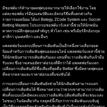
มีซอฟต์แวร์ทำนายผลฟุตบอลมากมายให้เลือกใช้งาน โดย
แต่ละซอฟต์แวร์มีคุณสมบัติและอัลกอริธึมที่แตกต่างกัน
รายการยอดนิยม ได้แก่ Betegy, ZCode System และ Soccer
Betting Masters โปรแกรมซอฟต์แวร์เหล่านี้ช่วยให้นักพนัน
คาดการณ์ลีกฟุตบอลสำคัญๆ ทั่วโลก เช่น พรีเมียร์ลีกอังกฤษ
ลาลีกา บุนเดสลีกา และอื่นๆ
แพลตฟอร์มแลกเปลี่ยนการเดิมพันเป็นอีกหนึ่งทางเลือกยอด
นิยมสำหรับการเดิมพันฟุตบอลออนไลน์ แพลตฟอร์มเหล่านี้ช่วย
ให้นักพนันสามารถเดิมพันกันเอง แทนที่จะวางเดิมพันกับเจ้ามือ
รับแทง ซึ่งอาจเสนออัตราต่อรองที่ดีกว่าได้ แพลตฟอร์มแลก
เปลี่ยนการเดิมพันที่มีชื่อเสียงที่สุดคือ Betfair ซึ่งมีตลาดฟุตบอล
ที่หลากหลายและราคาต่อรองที่แข่งขันได้
การแลกเปลี่ยนการเดิมพันยังช่วยให้นักเดิมพันสามารถแลก
เปลี่ยนการเดิมพันได้ ซึ่งหมายความว่าพวกเขาสามารถวางเดิม
พันทั้งแบบแบ็คอัพและแบบวางเดิมพัน (เดิมพันทีมที่จะชนะและ
ไม่ชนะ) ในนัดเดียวกัน กลยุทธ์นี้เรียกว่าการเดิมพันแบบจับคู่
เป็นวิธีการยอดนิยมสำหรับนักเดิมพันทั่วไปในการทำกำไรอย่าง