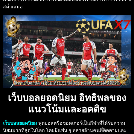
สม่ำเสมอ
เว็บบอลยอดนิยม อิทธิพลของ
แนวโน้มและอคติข
เว็บบอลยอดนิยม
ฟุตบอลหรือซอคเกอร์เป็นกีฬาที่ได้รับความ
นิยมมากที่สุดในโลก โดยมีแฟน ๆ หลายล้านคนที่ติดตามและ