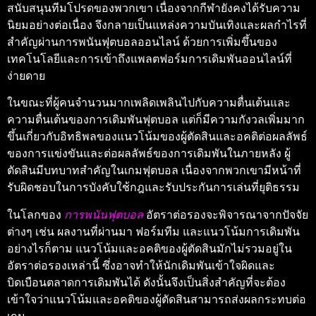
สนับสนุนทีมโปรดของพวกเขา เนื่องจากกีฬายังคงได้รับความ
นิยมอย่างต่อเนื่อง จึงกลายเป็นแหล่งความบันเทิงและผลกำไรที่
สำคัญผ่านการพนันฟุตบอลออนไลน์ ด้วยการเพิ่มขึ้นของ
เทคโนโลยีและการเข้าถึงแพลตฟอร์มการเดิมพันออนไลน์ที่
ง่ายดาย
ในขณะที่ผู้คนจำนวนมากเพลิดเพลินไปกับความตื่นเต้นและ
ความตื่นเต้นของการเดิมพันฟุตบอล แต่ก็มีความกังวลเพิ่มมาก
ขึ้นเกี่ยวกับอิทธิพลของแนวโน้มของผู้ตัดสินและอคติต่อผลลัพธ์
ของการแข่งขันและต่อผลลัพธ์ของการเดิมพันในภายหลัง ผู้
ตัดสินมีบทบาทสำคัญในเกมฟุตบอล เนื่องจากพวกเขามีหน้าที่
รับผิดชอบในการบังคับใช้กฎและรับประกันการเล่นที่ยุติธรรม
ในโลกของ
การพนันฟุตบอล
อัตราต่อรองจะพิจารณาจากปัจจัย
ต่างๆ เช่น ผลงานที่ผ่านมา ฟอร์มทีม และแนวโน้มการเดิมพัน
อย่างไรก็ตาม แนวโน้มและอคติของผู้ตัดสินมักไม่รวมอยู่ใน
อัตราต่อรองเหล่านี้ ซึ่งอาจทำให้นักเดิมพันเข้าใจผิดและ
บิดเบือนตลาดการเดิมพันได้ ดังนั้นจึงเป็นสิ่งสำคัญที่จะต้อง
เข้าใจว่าแนวโน้มและอคติของผู้ตัดสินสามารถส่งผลกระทบต่อ