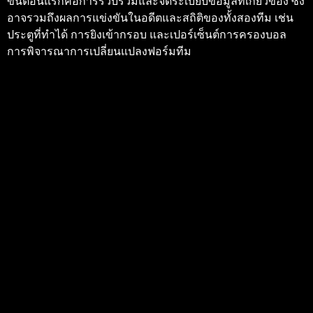
ขั้นตอนแรกคือการรวบรวมและจัดระเบียบข้อมูลที่เกี่ยวข้อง ซึ่ง
อาจรวมถึงผลการแข่งขันในอดีตและสถิติของทั้งสองทีม เช่น
ประตูที่ทำได้ การยิงเข้ากรอบ และเปอร์เซ็นต์การครองบอล
การพิจารณาการเปลี่ยนแปลงฟอร์มทีม