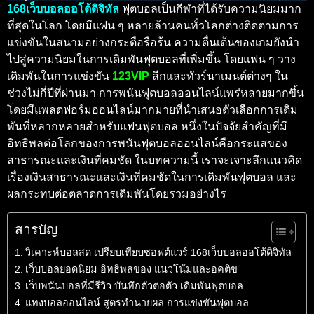
168เว็บบอลออโต้ดิจิทัล
ฟุตบอลเป็นกีฬาที่ได้รับความนิยมมาก
ที่สุดในโลก โดยมีแฟน ๆ หลายล้านคนทั่วโลกต่างติดตามการ
แข่งขันในสนามอย่างกระตือรือร้น ความตื่นเต้นของเกมยังนำ
ไปสู่ความนิยมในการเดิมพันฟุตบอลที่เพิ่มขึ้น โดยแฟน ๆ วาง
เดิมพันในการแข่งขัน
123VIP
ลีกและทัวร์นาเมนต์ต่างๆ ใน
ช่วงไม่กี่ปีที่ผ่านมา การพนันฟุตบอลออนไลน์แพร่หลายมากขึ้น
โดยมีแพลตฟอร์มออนไลน์มากมายที่นำเสนอตัวเลือกการเดิม
พันที่หลากหลายสำหรับแฟนฟุตบอล หนึ่งในปัจจัยสำคัญที่มี
อิทธิพลต่อโลกของการพนันฟุตบอลออนไลน์คือกระแสของ
สาธารณะและเงินที่คมชัด ในบทความนี้ เราจะเจาะลึกแนวคิด
เรื่องเงินสาธารณะและเงินที่คมชัดในการเดิมพันฟุตบอล และ
ผลกระทบต่อตลาดการเดิมพันโดยรวมอย่างไร
สารบัญ
วิเคาะห์บอลสด เปรียบเทียบซอฟต์แวร์ 168เว็บบอลออโต้ดิจิทัล
เว็บบอลยอดนิยม อิทธิพลของ แนวโน้มและอคติข
เว็บพนันบอลที่มีรีวิว บันทึกตัวต่อตัว เดิมพันฟุตบอล
แทงบอลออนไลน์ สูตรทำนายผล การแข่งขันฟุตบอล