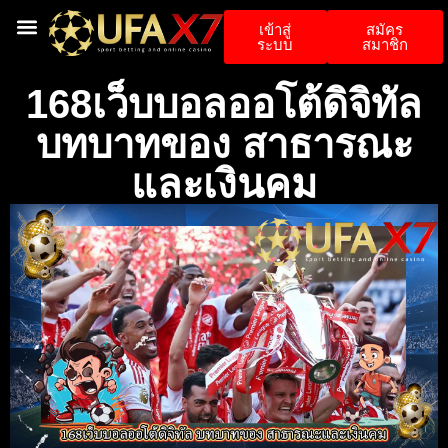
เข้าสู่
สมัคร
ระบบ
สมาชิก
หน้าหลัก
สล็อตทดลอง
ติดต่อเรา
Privacy Policy
168เว็บบอลออโต้ดิจิทัล
บทบาทของ สาธารณะ
และเงินคม