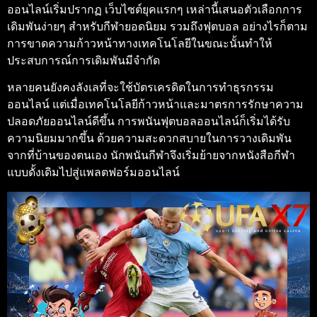
ออนไลน์เริ่มปรากฏ เว็บไซต์ยุคแรกๆ เหล่านี้เสนอตัวเลือกการ
เดิมพันง่ายๆ สำหรับกีฬายอดนิยม รวมถึงฟุตบอล อย่างไรก็ตาม
การขาดความก้าวหน้าทางเทคโนโลยีในขณะนั้นทำให้
ประสบการณ์การเดิมพันมีจำกัด
หลายคนยังคงลังเลที่จะใช้บัตรเครดิตในการทำธุรกรรม
ออนไลน์ แต่เมื่อเทคโนโลยีก้าวหน้าและมาตรการรักษาความ
ปลอดภัยออนไลน์ดีขึ้น การพนันฟุตบอลออนไลน์ก็เริ่มได้รับ
ความนิยมมากขึ้น ด้วยความสะดวกสบายในการวางเดิมพัน
จากที่บ้านของตนเอง นักพนันกีฬาจึงเริ่มย้ายจากหนังสือกีฬา
แบบดั้งเดิมไปสู่แพลตฟอร์มออนไลน์