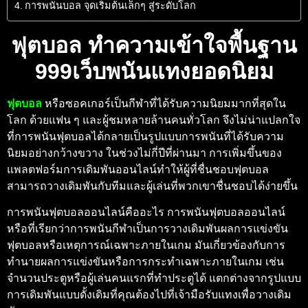
การพนันบอล จุดเริ่มต้นเล็กๆ สู่ระดับโลก
ฟุตบอล ทำความเข้าใจพื้นฐาน
999เว็บพนันแทงยอดนิยม
ฟุตบอล
หรือซอคเกอร์เป็นกีฬาที่ได้รับความนิยมมากที่สุดใน
โลก ด้วยแฟน ๆ และผู้ชมหลายล้านคนทั่วโลก จึงไม่น่าแปลกใจ
ที่การพนันฟุตบอลได้กลายเป็นรูปแบบการพนันที่ได้รับความ
นิยมอย่างกว้างขวาง ในช่วงไม่กี่ปีที่ผ่านมา การเพิ่มขึ้นของ
แพลตฟอร์มการเดิมพันออนไลน์ทำให้ผู้ที่ชื่นชอบฟุตบอล
สามารถวางเดิมพันกับทีมและผู้เล่นที่พวกเขาชื่นชอบได้ง่ายขึ้น
การพนันฟุตบอลออนไลน์คืออะไร การพนันฟุตบอลออนไลน์
หรือที่เรียกว่าการพนันกีฬาเป็นการวางเดิมพันผลการแข่งขัน
ฟุตบอลหรือเหตุการณ์เฉพาะภายในเกม มันเกี่ยวข้องกับการ
ทำนายผลการแข่งขันหรือการกระทำเฉพาะภายในเกม เช่น
จำนวนประตูหรือผู้เล่นคนแรกที่ทำประตูได้ แตกต่างจากรูปแบบ
การเดิมพันแบบดั้งเดิมที่คุณต้องไปที่เจ้ามือรับแทงเพื่อวางเดิม