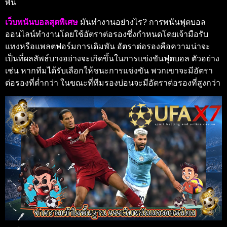
พัน
เว็บพนันบอลสุดพิเศษ
มันทำงานอย่างไร? การพนันฟุตบอล
ออนไลน์ทำงานโดยใช้อัตราต่อรองซึ่งกำหนดโดยเจ้ามือรับ
แทงหรือแพลตฟอร์มการเดิมพัน อัตราต่อรองคือความน่าจะ
เป็นที่ผลลัพธ์บางอย่างจะเกิดขึ้นในการแข่งขันฟุตบอล ตัวอย่าง
เช่น หากทีมได้รับเลือกให้ชนะการแข่งขัน พวกเขาจะมีอัตรา
ต่อรองที่ต่ำกว่า ในขณะที่ทีมรองบ่อนจะมีอัตราต่อรองที่สูงกว่า