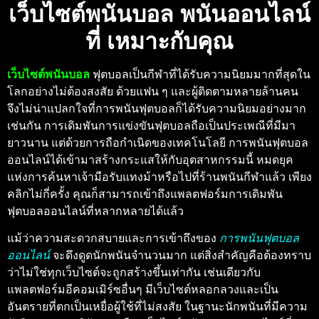
เว็บไซต์พนันบอล พนันออนไลน์
ที่ เหมาะกับคุณ
เว็บไซต์พนันบอล
ฟุตบอลเป็นกีฬาที่ได้รับความนิยมมากที่สุดใน
โลกอย่างไม่ต้องสงสัย ด้วยแฟน ๆ และผู้ติดตามหลายล้านคน
จึงไม่น่าแปลกใจที่การพนันฟุตบอลก็ได้รับความนิยมอย่างมาก
เช่นกัน การเดิมพันการแข่งขันฟุตบอลถือเป็นประเพณีที่มีมา
ยาวนาน แต่ด้วยการถือกำเนิดของเทคโนโลยี การพนันฟุตบอล
ออนไลน์ได้เข้ามาสร้างกระแสให้กับอุตสาหกรรมนี้ หมดยุค
แห่งการค้นหาเจ้ามือรับแทงม้าหรือไปที่ร้านพนันกีฬาแล้ว เพียง
คลิกไม่กี่ครั้ง คุณก็สามารถเข้าถึงแพลตฟอร์มการเดิมพัน
ฟุตบอลออนไลน์ที่หลากหลายได้แล้ว
แม้ว่าความสะดวกสบายและการเข้าถึงของ
การพนันฟุตบอล
ออนไลน์
จะดึงดูดนักพนันจำนวนมาก แต่สิ่งสำคัญคือต้องทราบ
ว่าไม่ใช่ทุกเว็บไซต์จะถูกสร้างขึ้นเท่ากัน เช่นเดียวกับ
แพลตฟอร์มอีคอมเมิร์ซอื่นๆ มีเว็บไซต์หลอกลวงและเป็น
อันตรายที่ตกเป็นเหยื่อผู้ใช้ที่ไม่สงสัย ในฐานะนักพนันที่มีความ